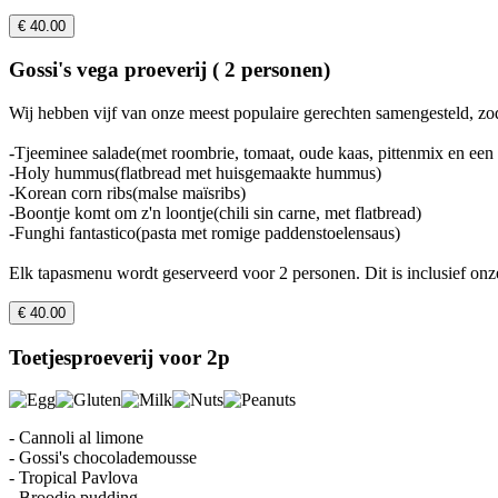
€ 40.00
Gossi's vega proeverij ( 2 personen)
Wij hebben vijf van onze meest populaire gerechten samengesteld, zod
-Tjeeminee salade(met roombrie, tomaat, oude kaas, pittenmix en een 
-Holy hummus(flatbread met huisgemaakte hummus)
-Korean corn ribs(malse maïsribs)
-Boontje komt om z'n loontje(chili sin carne, met flatbread)
-Funghi fantastico(pasta met romige paddenstoelensaus)
Elk tapasmenu wordt geserveerd voor 2 personen. Dit is inclusief onz
€ 40.00
Toetjesproeverij voor 2p
- Cannoli al limone
- Gossi's chocolademousse
- Tropical Pavlova
- Broodje pudding