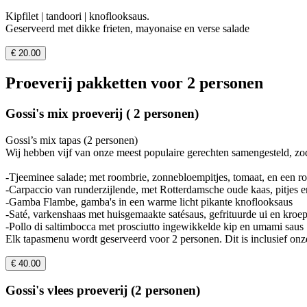
Kipfilet | tandoori | knoflooksaus.
Geserveerd met dikke frieten, mayonaise en verse salade
€ 20.00
Proeverij pakketten voor 2 personen
Gossi's mix proeverij ( 2 personen)
Gossi’s mix tapas (2 personen)
Wij hebben vijf van onze meest populaire gerechten samengesteld, zod
-Tjeeminee salade; met roombrie, zonnebloempitjes, tomaat, en een r
-Carpaccio van runderzijlende, met Rotterdamsche oude kaas, pitjes 
-Gamba Flambe, gamba's in een warme licht pikante knoflooksaus
-Saté, varkenshaas met huisgemaakte satésaus, gefrituurde ui en kroe
-Pollo di saltimbocca met prosciutto ingewikkelde kip en umami saus
Elk tapasmenu wordt geserveerd voor 2 personen. Dit is inclusief onz
€ 40.00
Gossi's vlees proeverij (2 personen)