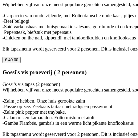
Wij hebben vijf van onze meest populaire gerechten samengesteld, zod
-Carpaccio van runderzijlende, met Rotterdamsche oude kaas, pitjes 
-Beef bulgogi
-Saté varkenshaas met huisgemaakte satésaus, gefrituurde ui en kroe
-Pepersteak, biefstuk met pepersaus
-Chicken on the nail, kippendij met tandoorikruiden en knoflooksaus
Elk tapasmenu wordt geserveerd voor 2 personen. Dit is inclusief onz
€ 40.00
Gossi's vis proeverij ( 2 personen)
Gossi’s vis tapas (2 personen)
Wij hebben vijf van onze meest populaire gerechten samengesteld, zod
-Zalm je hebben, Onze huis gerookte zalm
-Passie op zee. Zeebaars tartaar met radijs en passivrucht
-Zalm pink pepper met traybake.
-Calamaris en kamaraden. Fritto misto met aioli
-Gamba Flambée, gamba's in een warme licht pikante knoflooksaus
Elk tapasmenu wordt geserveerd voor 2 personen. Dit is inclusief onz