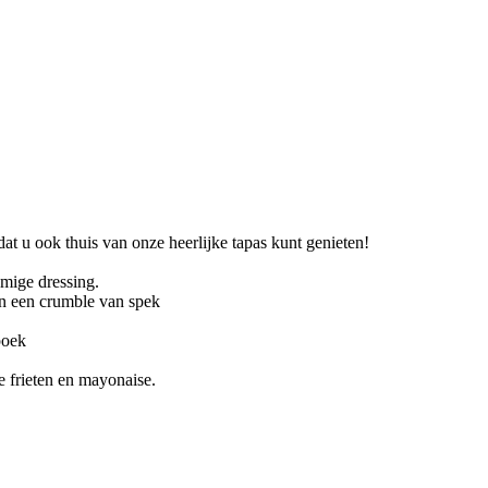
at u ook thuis van onze heerlijke tapas kunt genieten!
omige dressing.
en een crumble van spek
poek
e frieten en mayonaise.